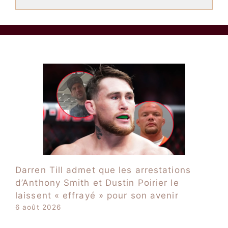
Darren Till admet que les arrestations
d’Anthony Smith et Dustin Poirier le
laissent « effrayé » pour son avenir
6 août 2026