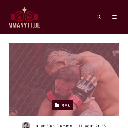
Aller
au
Men
contenu
MMA
Julien Van Damme
11 août 2025