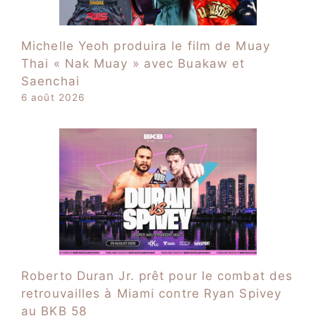
Michelle Yeoh produira le film de Muay
Thai « Nak Muay » avec Buakaw et
Saenchai
6 août 2026
Roberto Duran Jr. prêt pour le combat des
retrouvailles à Miami contre Ryan Spivey
au BKB 58