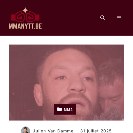
Aller
au
Men
contenu
MMA
Julien Van Damme
31 juillet 2025