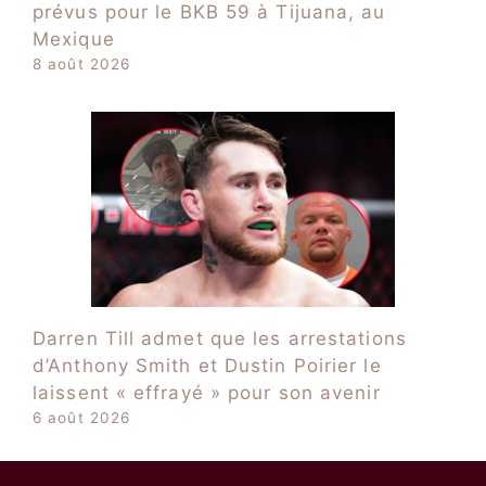
prévus pour le BKB 59 à Tijuana, au
Mexique
8 août 2026
Darren Till admet que les arrestations
d’Anthony Smith et Dustin Poirier le
laissent « effrayé » pour son avenir
6 août 2026