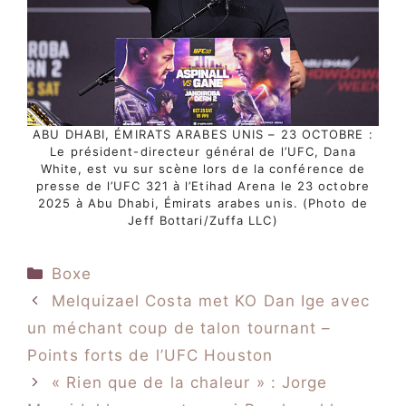
ABU DHABI, ÉMIRATS ARABES UNIS – 23 OCTOBRE :
Le président-directeur général de l’UFC, Dana
White, est vu sur scène lors de la conférence de
presse de l’UFC 321 à l’Etihad Arena le 23 octobre
2025 à Abu Dhabi, Émirats arabes unis. (Photo de
Jeff Bottari/Zuffa LLC)
Catégories
Boxe
Melquizael Costa met KO Dan Ige avec
un méchant coup de talon tournant –
Points forts de l’UFC Houston
« Rien que de la chaleur » : Jorge