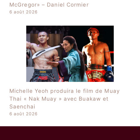
McGregor» – Daniel Cormier
6 août 2026
Michelle Yeoh produira le film de Muay
Thai « Nak Muay » avec Buakaw et
Saenchai
6 août 2026