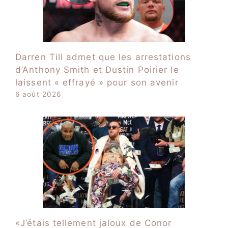
Darren Till admet que les arrestations
d’Anthony Smith et Dustin Poirier le
laissent « effrayé » pour son avenir
6 août 2026
«J’étais tellement jaloux de Conor