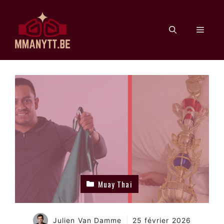
Aller
au
Men
contenu
Muay Thai
Julien Van Damme
25 février 2026