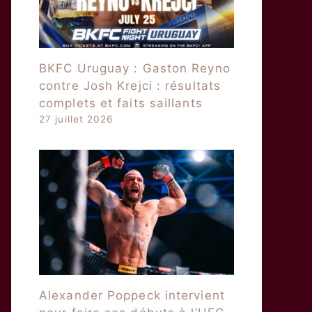
BKFC Uruguay : Gaston Reyno
contre Josh Krejci : résultats
complets et faits saillants
27 juillet 2026
Alexander Poppeck intervient