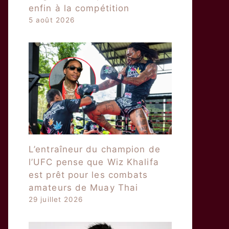
enfin à la compétition
5 août 2026
L’entraîneur du champion de
l’UFC pense que Wiz Khalifa
est prêt pour les combats
amateurs de Muay Thai
29 juillet 2026