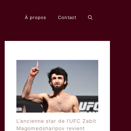
À propos
Contact
L’ancienne star de l’UFC Zabit
Magomedsharipov revient