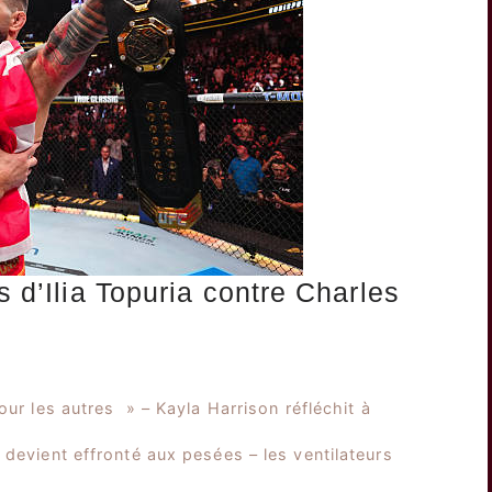
s d’Ilia Topuria contre Charles
ur les autres » – Kayla Harrison réfléchit à
devient effronté aux pesées – les ventilateurs