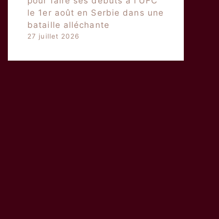
pour faire ses débuts à l’UFC
le 1er août en Serbie dans une
bataille alléchante
27 juillet 2026