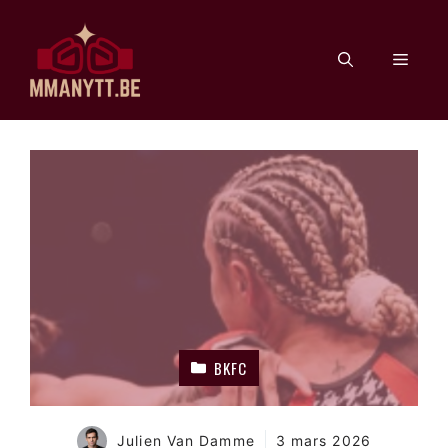
Aller
au
Men
contenu
BKFC
Julien Van Damme
3 mars 2026