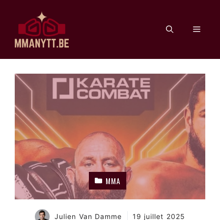
Aller
au
Men
contenu
MMA
Julien Van Damme
19 juillet 2025