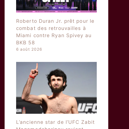
Roberto Duran Jr. prêt pour le
combat des retrouvailles à
Miami contre Ryan Spivey au
BKB 58
6 août 2026
L’ancienne star de l’UFC Zabit