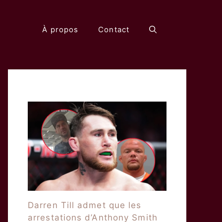
À propos
Contact
Darren Till admet que les
arrestations d’Anthony Smith