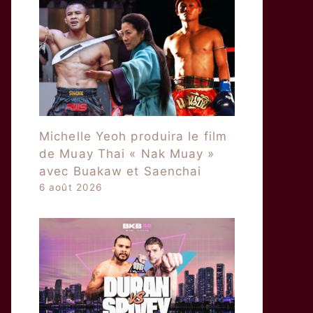
Michelle Yeoh produira le film
de Muay Thai « Nak Muay »
avec Buakaw et Saenchai
6 août 2026