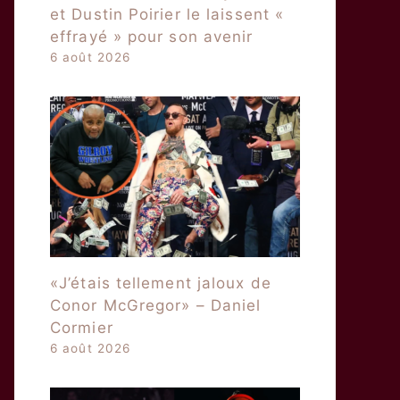
et Dustin Poirier le laissent «
effrayé » pour son avenir
6 août 2026
«J’étais tellement jaloux de
Conor McGregor» – Daniel
Cormier
6 août 2026