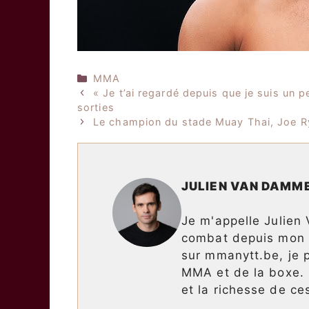
Catégories
MMA
« Je t’ai regardé depuis que je suis un 
sorties
Le champion du stade Muay Thai, Joe 
JULIEN VAN DAMM
Je m'appelle Julien
combat depuis mon p
sur mmanytt.be, je p
MMA et de la boxe. M
et la richesse de ce