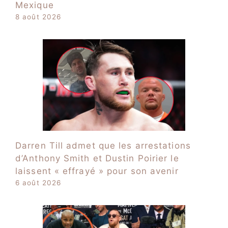
Mexique
8 août 2026
Darren Till admet que les arrestations
d’Anthony Smith et Dustin Poirier le
laissent « effrayé » pour son avenir
6 août 2026