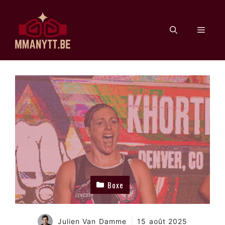
Aller
au
Men
contenu
Boxe
Julien Van Damme
15 août 2025