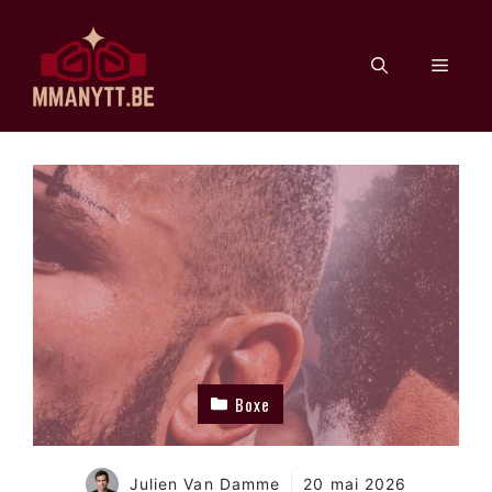
Aller
au
Men
contenu
Boxe
Julien Van Damme
20 mai 2026