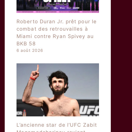
Roberto Duran Jr. prêt pour le
combat des retrouvailles à
Miami contre Ryan Spivey au
BKB 58
6 août 2026
L’ancienne star de l’UFC Zabit