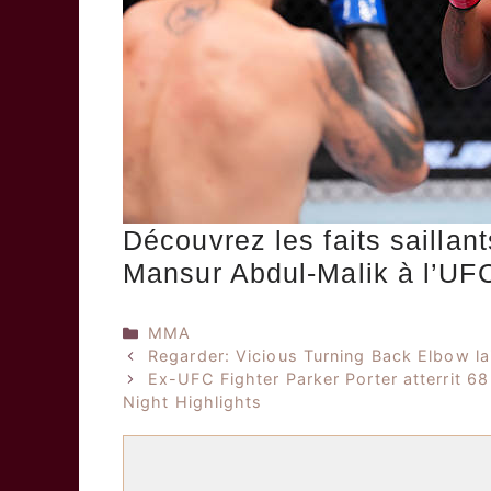
Découvrez les faits sailla
Mansur Abdul-Malik à l’UFC
Catégories
MMA
Regarder: Vicious Turning Back Elbow la
Ex-UFC Fighter Parker Porter atterrit 6
Night Highlights