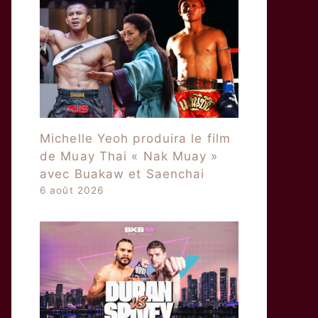
Michelle Yeoh produira le film
de Muay Thai « Nak Muay »
avec Buakaw et Saenchai
6 août 2026