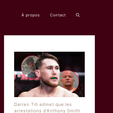
À propos
Contact
Darren Till admet que les
arrestations d’Anthony Smith