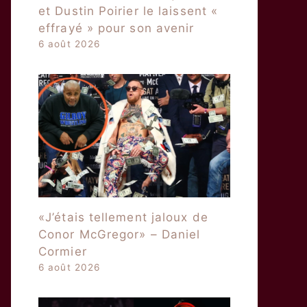
et Dustin Poirier le laissent «
effrayé » pour son avenir
6 août 2026
«J’étais tellement jaloux de
Conor McGregor» – Daniel
Cormier
6 août 2026