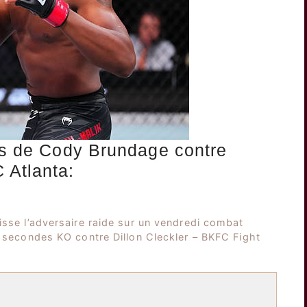
nts de Cody Brundage contre
 Atlanta:
isse l’adversaire raide sur un vendredi combat
8 secondes KO contre Dillon Cleckler – BKFC Fight