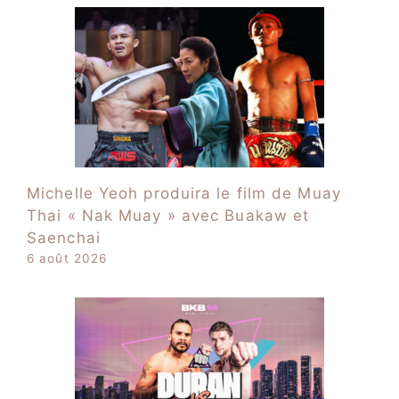
Michelle Yeoh produira le film de Muay
Thai « Nak Muay » avec Buakaw et
Saenchai
6 août 2026