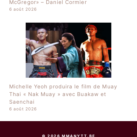
McGregor» – Daniel Cormier
6 août 2026
Michelle Yeoh produira le film de Muay
Thai « Nak Muay » avec Buakaw et
Saenchai
6 août 2026
© 2026 MMANYTT.BE