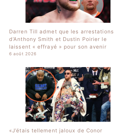
Darren Till admet que les arrestations
d’Anthony Smith et Dustin Poirier le
laissent « effrayé » pour son avenir
6 août 2026
«J’étais tellement jaloux de Conor