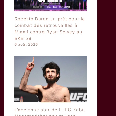
Roberto Duran Jr. prêt pour le
combat des retrouvailles à
Miami contre Ryan Spivey au
BKB 58
6 août 2026
L’ancienne star de l’UFC Zabit