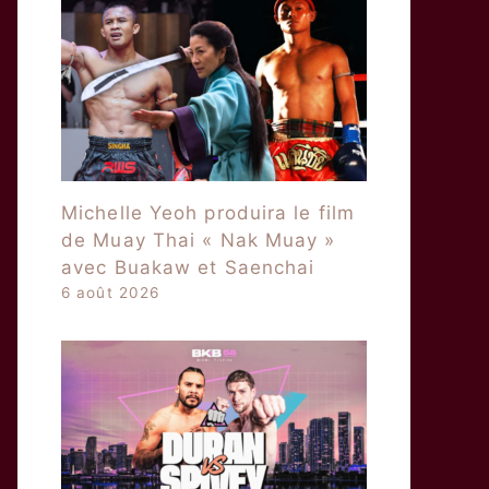
Michelle Yeoh produira le film
de Muay Thai « Nak Muay »
avec Buakaw et Saenchai
6 août 2026