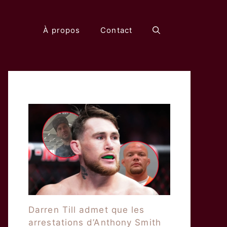
À propos
Contact
Darren Till admet que les
arrestations d’Anthony Smith