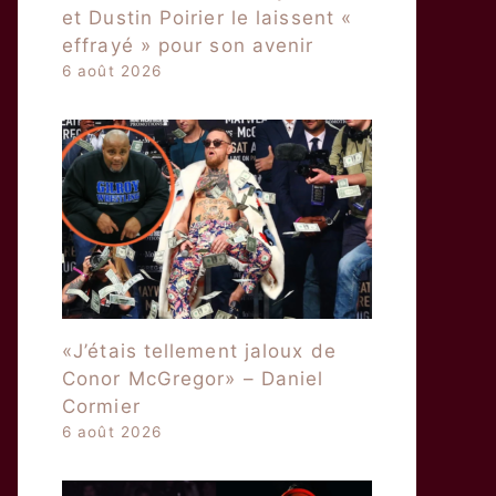
et Dustin Poirier le laissent «
effrayé » pour son avenir
6 août 2026
«J’étais tellement jaloux de
Conor McGregor» – Daniel
Cormier
6 août 2026