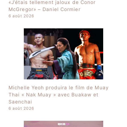
«J’étais tellement jaloux de Conor
McGregor» – Daniel Cormier
6 août 2026
Michelle Yeoh produira le film de Muay
Thai « Nak Muay » avec Buakaw et
Saenchai
6 août 2026