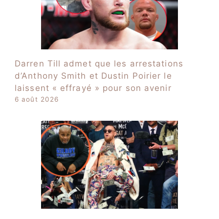
Darren Till admet que les arrestations
d’Anthony Smith et Dustin Poirier le
laissent « effrayé » pour son avenir
6 août 2026