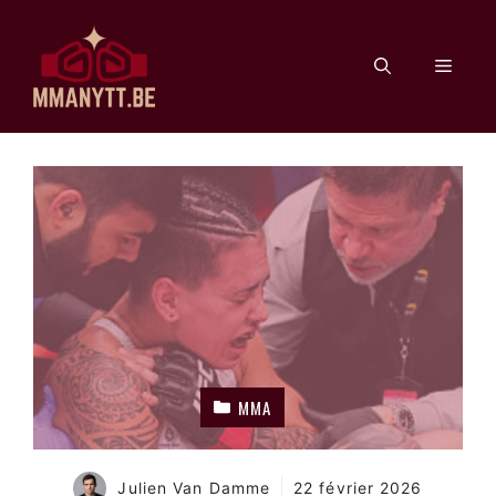
Aller
au
Men
contenu
MMA
Julien Van Damme
22 février 2026