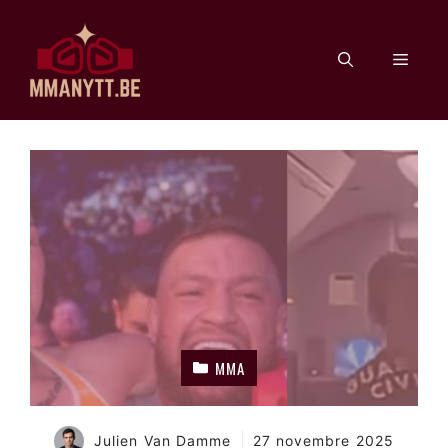
Aller
au
Men
contenu
MMA
Julien Van Damme
27 novembre 2025