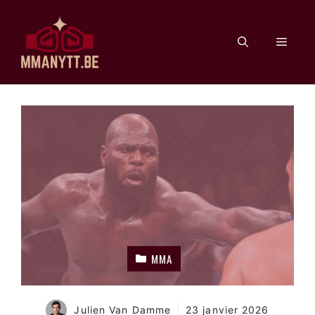
Aller
au
Men
contenu
MMA
Julien Van Damme
23 janvier 2026