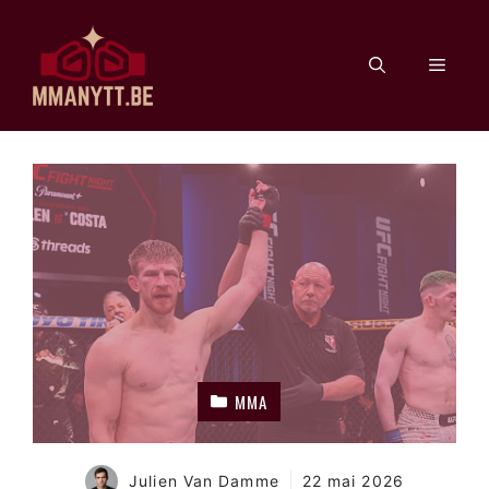
Aller
au
Men
contenu
MMA
Julien Van Damme
22 mai 2026