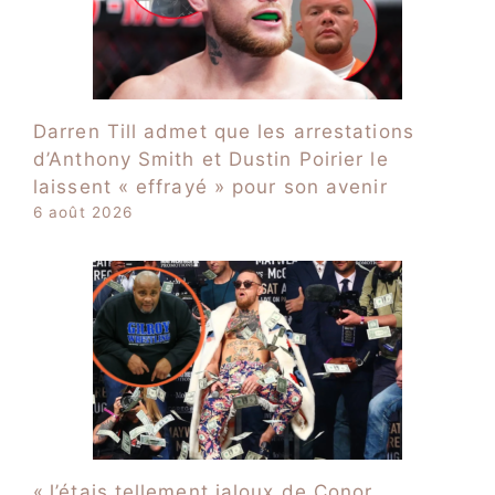
Darren Till admet que les arrestations
d’Anthony Smith et Dustin Poirier le
laissent « effrayé » pour son avenir
6 août 2026
«J’étais tellement jaloux de Conor