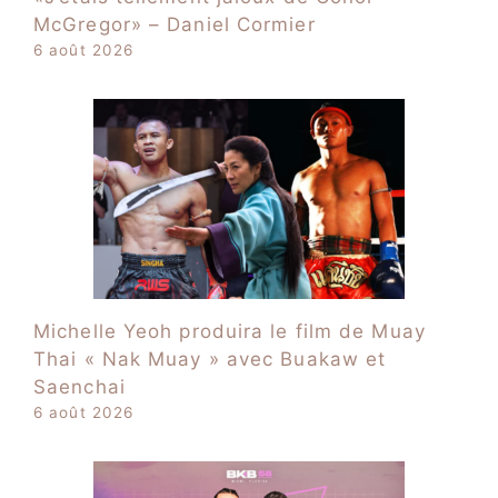
McGregor» – Daniel Cormier
6 août 2026
Michelle Yeoh produira le film de Muay
Thai « Nak Muay » avec Buakaw et
Saenchai
6 août 2026