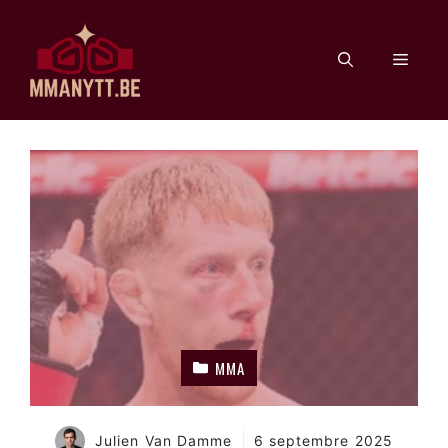
Aller
au
Men
contenu
MMA
Julien Van Damme
6 septembre 2025