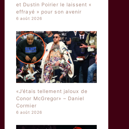
et Dustin Poirier le laissent «
effrayé » pour son avenir
6 août 2026
«J’étais tellement jaloux de
Conor McGregor» – Daniel
Cormier
6 août 2026