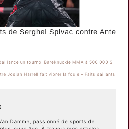
ts de Serghei Spivac contre Ante
idal lance un tournoi Bareknuckle MMA à 500 000 $
Josiah Harrell fait vibrer la foule – Faits saillants
E
 Van Damme, passionné de sports de
lus jeune âge. À travers mes articles