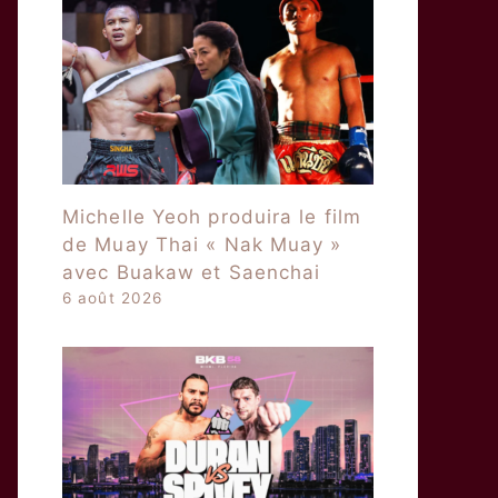
Michelle Yeoh produira le film
de Muay Thai « Nak Muay »
avec Buakaw et Saenchai
6 août 2026