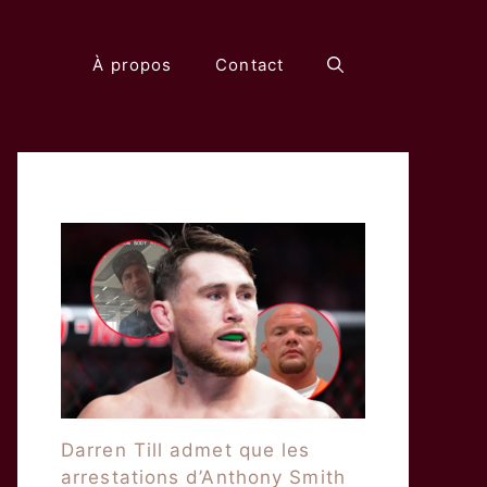
À propos
Contact
Darren Till admet que les
arrestations d’Anthony Smith