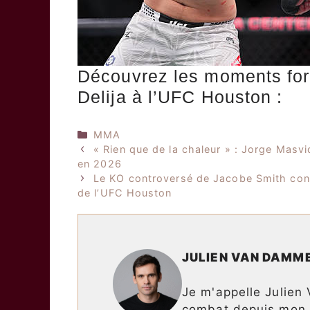
Découvrez les moments for
Delija à l’UFC Houston :
Catégories
MMA
« Rien que de la chaleur » : Jorge Masv
en 2026
Le KO controversé de Jacobe Smith contre 
de l’UFC Houston
JULIEN VAN DAMM
Je m'appelle Julien
combat depuis mon p