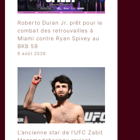
Roberto Duran Jr. prêt pour le
combat des retrouvailles à
Miami contre Ryan Spivey au
BKB 58
6 août 2026
L’ancienne star de l’UFC Zabit