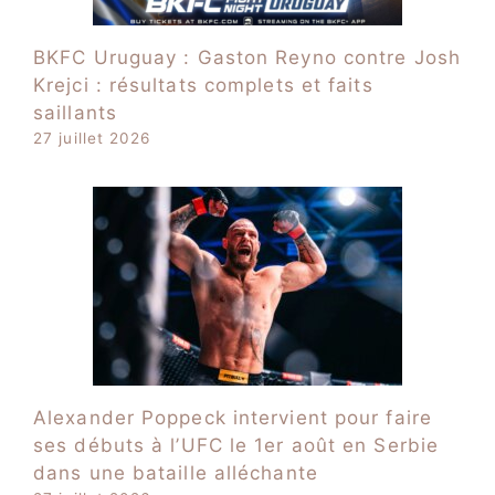
BKFC Uruguay : Gaston Reyno contre Josh
Krejci : résultats complets et faits
saillants
27 juillet 2026
Alexander Poppeck intervient pour faire
ses débuts à l’UFC le 1er août en Serbie
dans une bataille alléchante