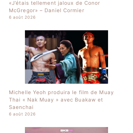
«J’étais tellement jaloux de Conor
McGregor» – Daniel Cormier
6 août 2026
Michelle Yeoh produira le film de Muay
Thai « Nak Muay » avec Buakaw et
Saenchai
6 août 2026