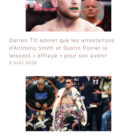
Darren Till admet que les arrestations
d’Anthony Smith et Dustin Poirier le
laissent « effrayé » pour son avenir
6 août 2026