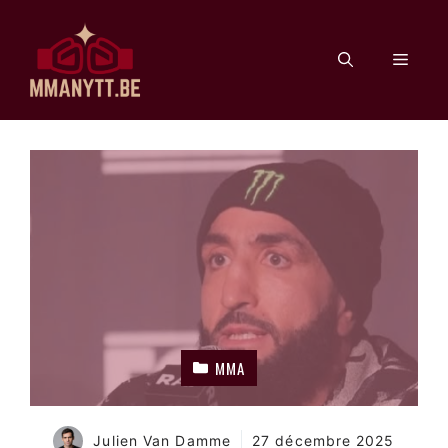
Aller
au
Men
contenu
MMA
Julien Van Damme
27 décembre 2025