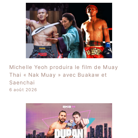
Michelle Yeoh produira le film de Muay
Thai « Nak Muay » avec Buakaw et
Saenchai
6 août 2026