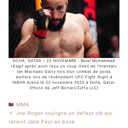
DOHA, QATAR – 22 NOVEMBRE : Belal Muhammad
réagit après avoir reçu un coup d’oeil de l’Irlandais
Ian Machado Garry lors d’un combat de poids
welters lors de l’événement UFC Fight Night à
l’ABHA Arena le 22 novembre 2025 à Doha, Qatar.
(Photo de Jeff Bottari/Zuffa LLC)
Catégories
MMA
Joe Rogan souligne un défaut clé qui
retient Jake Paul en boxe