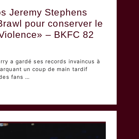
os Jeremy Stephens
rawl pour conserver le
f Violence» – BKFC 82
s
rry a gardé ses records invaincus à
arquant un coup de main tardif
 des fans …