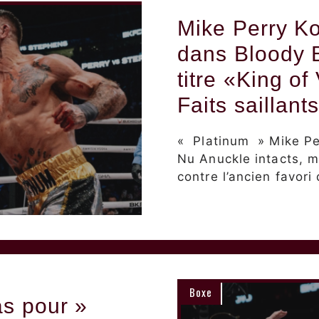
Mike Perry K
dans Bloody B
titre «King o
Faits saillant
« Platinum » Mike Pe
Nu Anuckle intacts, m
contre l’ancien favori
Boxe
as pour »