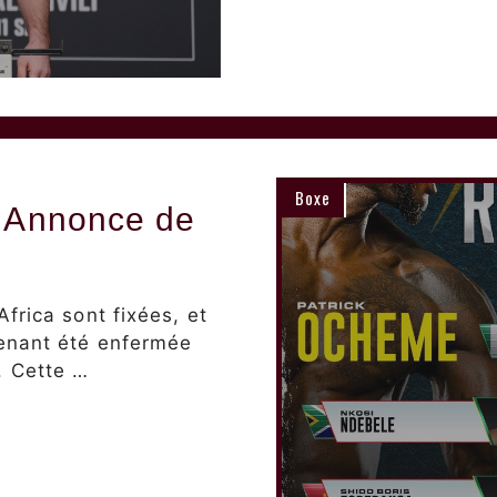
Boxe
s Annonce de
frica sont fixées, et
enant été enfermée
 Cette …