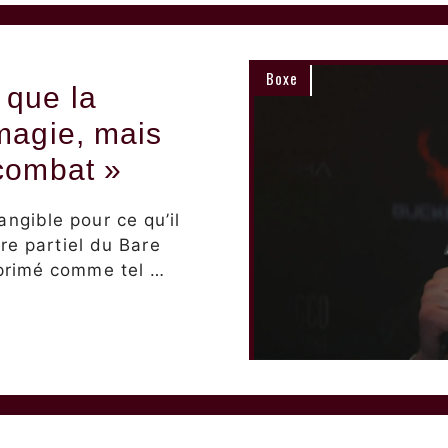
Boxe
 que la
magie, mais
combat »
ngible pour ce qu’il
re partiel du Bare
primé comme tel …