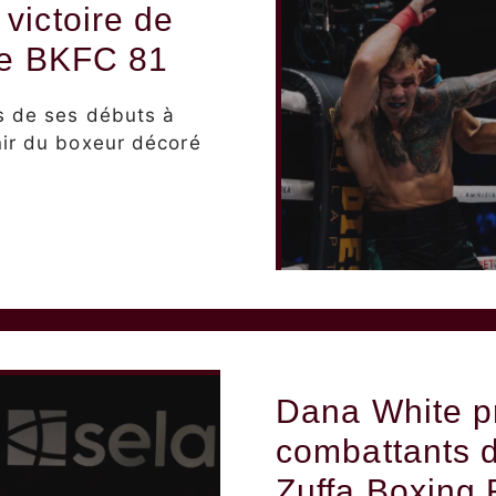
victoire de
de BKFC 81
rs de ses débuts à
nir du boxeur décoré
Dana White p
combattants d
Zuffa Boxing 