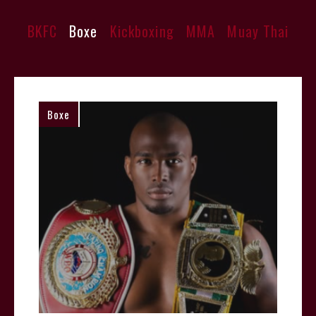
BKFC
Boxe
Kickboxing
MMA
Muay Thai
Boxe