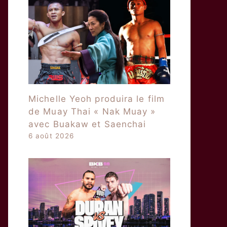
Michelle Yeoh produira le film
de Muay Thai « Nak Muay »
avec Buakaw et Saenchai
6 août 2026