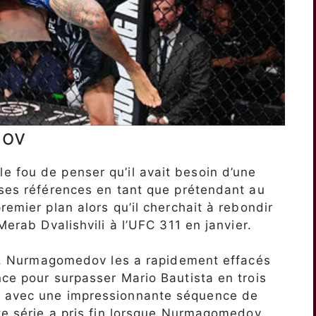
dov
 fou de penser qu’il avait besoin d’une
 ses références en tant que prétendant au
remier plan alors qu’il cherchait à rebondir
Merab Dvalishvili à l’UFC 311 en janvier.
ion, Nurmagomedov les a rapidement effacés
nce pour surpasser Mario Bautista en trois
t avec une impressionnante séquence de
tte série a pris fin lorsque Nurmagomedov