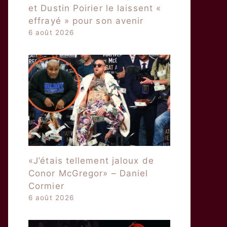
et Dustin Poirier le laissent «
effrayé » pour son avenir
6 août 2026
«J’étais tellement jaloux de
Conor McGregor» – Daniel
Cormier
6 août 2026