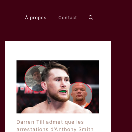
À propos
Contact
Darren Till admet que les
arrestations d’Anthony Smith