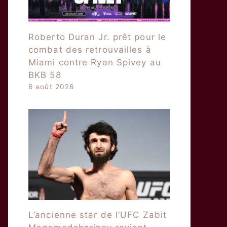
Roberto Duran Jr. prêt pour le
combat des retrouvailles à
Miami contre Ryan Spivey au
BKB 58
6 août 2026
L’ancienne star de l’UFC Zabit