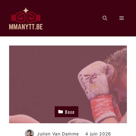
Aller
au
Men
contenu
Boxe
Julien Van Damme
4 juin 2026