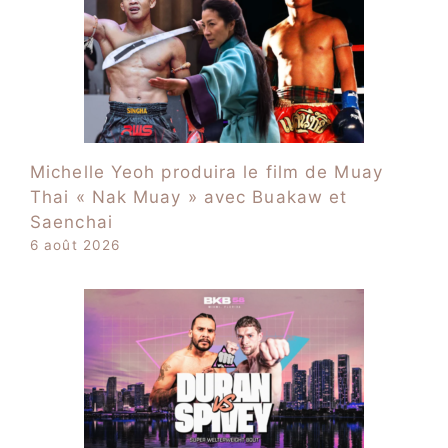
Michelle Yeoh produira le film de Muay
Thai « Nak Muay » avec Buakaw et
Saenchai
6 août 2026