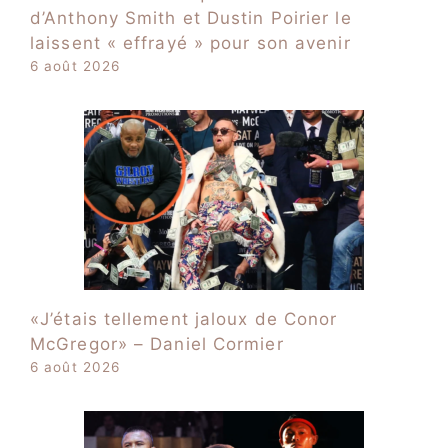
d’Anthony Smith et Dustin Poirier le
laissent « effrayé » pour son avenir
6 août 2026
«J’étais tellement jaloux de Conor
McGregor» – Daniel Cormier
6 août 2026