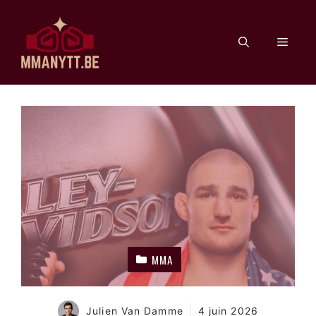
Aller
au
Men
contenu
MMA
Julien Van Damme
4 juin 2026