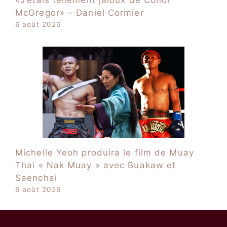
«J’étais tellement jaloux de Conor
McGregor» – Daniel Cormier
6 août 2026
Michelle Yeoh produira le film de Muay
Thai « Nak Muay » avec Buakaw et
Saenchai
6 août 2026