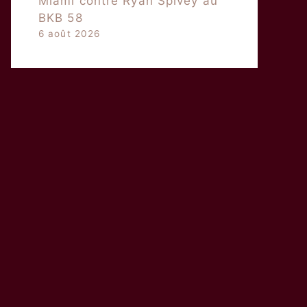
Miami contre Ryan Spivey au
BKB 58
6 août 2026