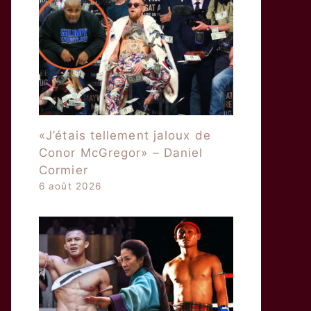
«J’étais tellement jaloux de
Conor McGregor» – Daniel
Cormier
6 août 2026