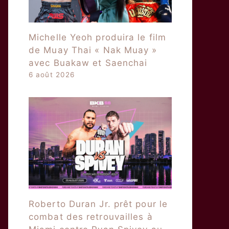
Michelle Yeoh produira le film
de Muay Thai « Nak Muay »
avec Buakaw et Saenchai
6 août 2026
Roberto Duran Jr. prêt pour le
combat des retrouvailles à