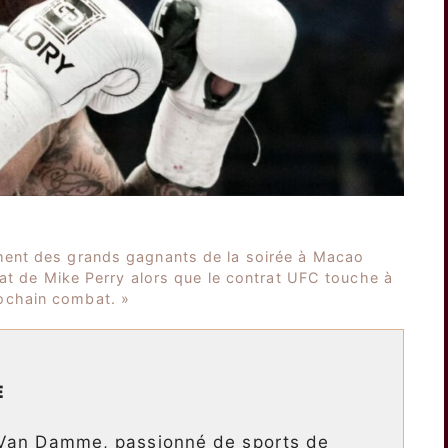
ent des grands gagnants de la soirée à Macao
at de Mike Perry alors que le contrat UFC touche à
rochain combat. »
E
 Van Damme, passionné de sports de