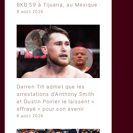
BKB 59 à Tijuana, au Mexique
8 août 2026
Darren Till admet que les
arrestations d’Anthony Smith
et Dustin Poirier le laissent «
effrayé » pour son avenir
6 août 2026