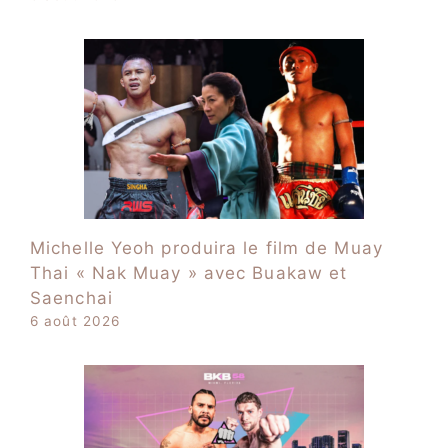
Michelle Yeoh produira le film de Muay
Thai « Nak Muay » avec Buakaw et
Saenchai
6 août 2026