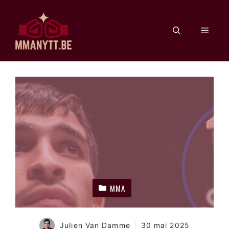
Aller
au
Men
contenu
MMA
Julien Van Damme
30 mai 2025