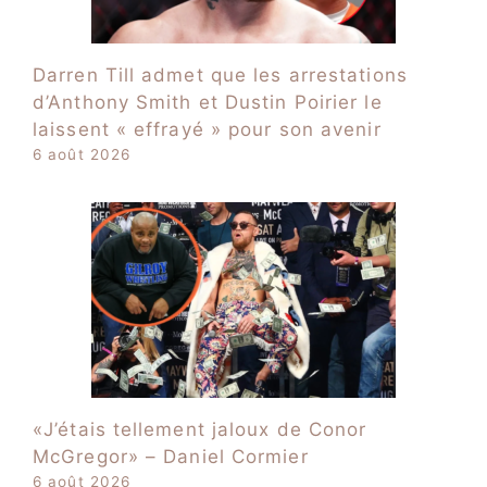
Darren Till admet que les arrestations
d’Anthony Smith et Dustin Poirier le
laissent « effrayé » pour son avenir
6 août 2026
«J’étais tellement jaloux de Conor
McGregor» – Daniel Cormier
6 août 2026