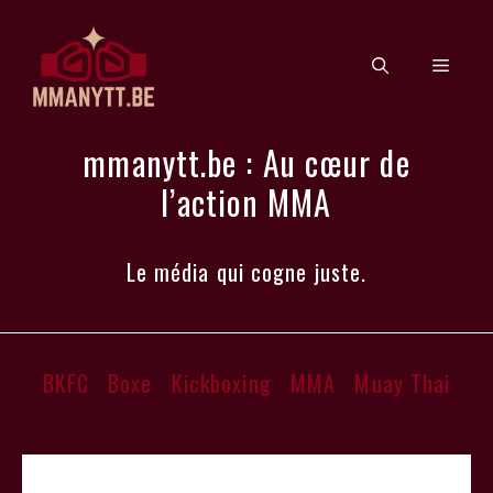
Aller
au
Men
contenu
mmanytt.be : Au cœur de
l’action MMA
Le média qui cogne juste.
BKFC
Boxe
Kickboxing
MMA
Muay Thai