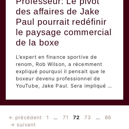
Professeur: Le pivot
des affaires de Jake
Paul pourrait redéfinir
le paysage commercial
de la boxe
L’expert en finance sportive de
renom, Rob Wilson, a récemment
expliqué pourquoi il pensait que le
boxeur devenu professionnel de
YouTube, Jake Paul. Sera impliqué …
Page
Page
Page
Page
Page
←
précédent
1
…
71
72
73
…
86
→
suivant