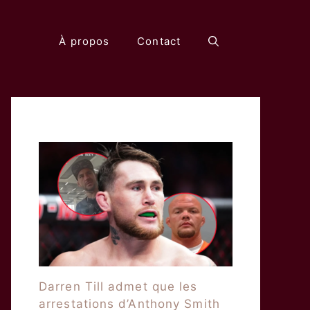
À propos
Contact
Darren Till admet que les
arrestations d’Anthony Smith