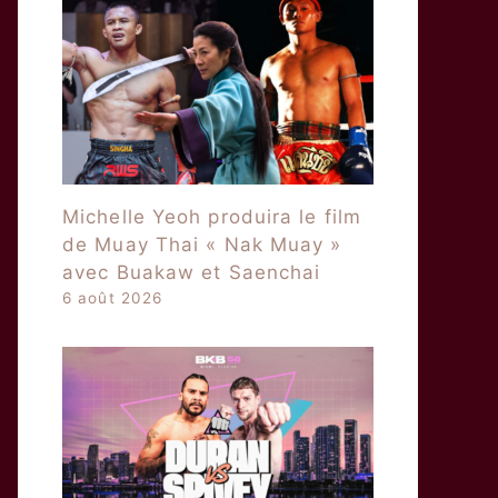
Michelle Yeoh produira le film
de Muay Thai « Nak Muay »
avec Buakaw et Saenchai
6 août 2026