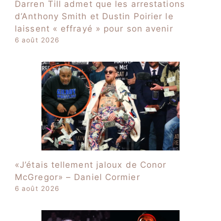
Darren Till admet que les arrestations
d’Anthony Smith et Dustin Poirier le
laissent « effrayé » pour son avenir
6 août 2026
«J’étais tellement jaloux de Conor
McGregor» – Daniel Cormier
6 août 2026