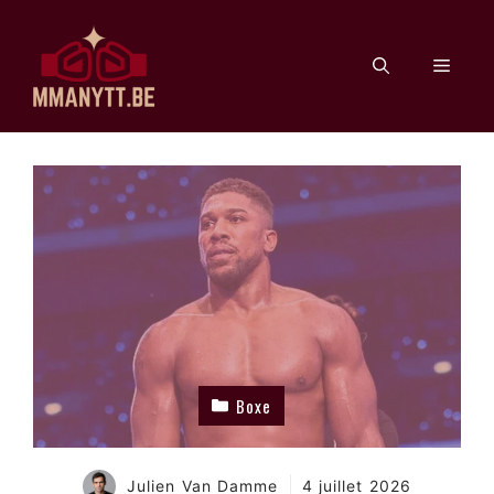
Aller
au
Men
contenu
Boxe
Julien Van Damme
4 juillet 2026