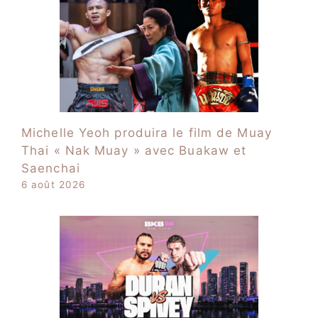
Michelle Yeoh produira le film de Muay
Thai « Nak Muay » avec Buakaw et
Saenchai
6 août 2026