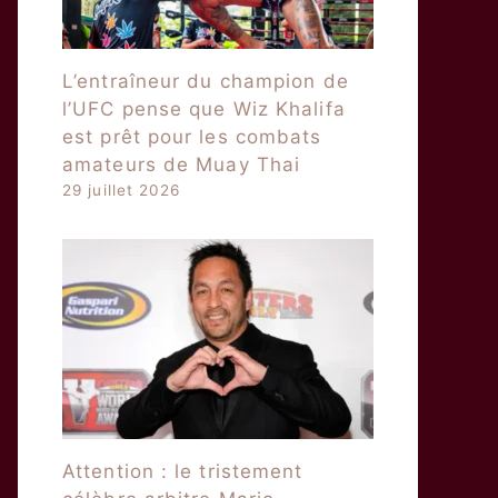
L’entraîneur du champion de
l’UFC pense que Wiz Khalifa
est prêt pour les combats
amateurs de Muay Thai
29 juillet 2026
Attention : le tristement