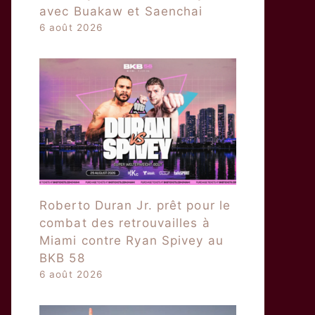
avec Buakaw et Saenchai
6 août 2026
Roberto Duran Jr. prêt pour le
combat des retrouvailles à
Miami contre Ryan Spivey au
BKB 58
6 août 2026