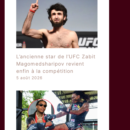
L’ancienne star de l’UFC Zabit
Magomedsharipov revient
enfin à la compétition
5 août 2026