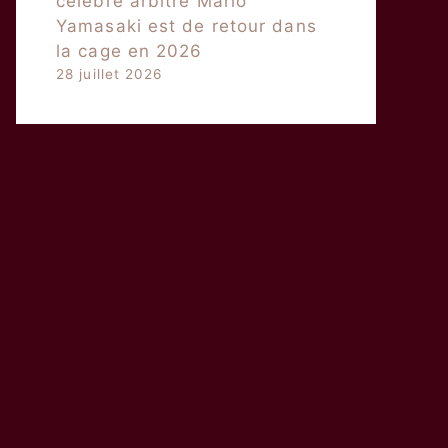
célèbre arbitre Mario
Yamasaki est de retour dans
la cage en 2026
28 juillet 2026