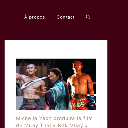
À propos
Contact
Michelle Yeoh produira le film
de Muay Thai « Nak Muay »